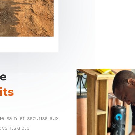
ce
its
ie sain et sécurisé aux
es lits a été