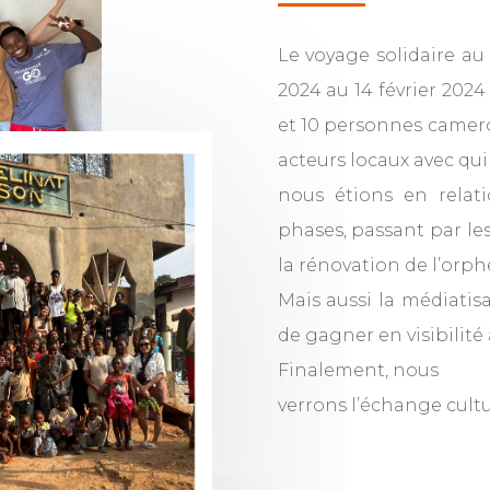
Le voyage solidaire au
2024 au 14 février 202
et 10 personnes camero
acteurs locaux avec qui
nous étions en relatio
phases, passant par les
la rénovation de l’orphe
Mais aussi la médiatis
de gagner en visibilité 
Finalement, nous
verrons l’échange cultu