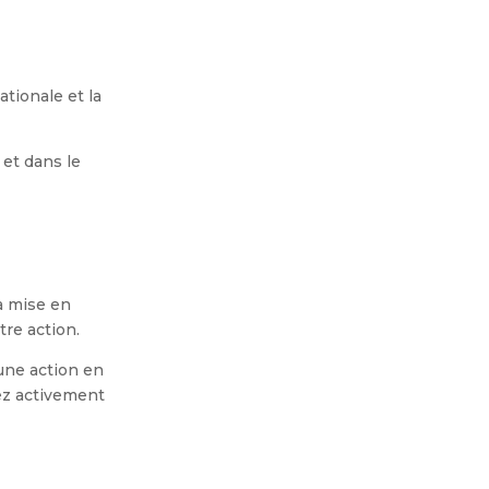
tionale et la
et dans le
a mise en
tre action.
’une action en
uez activement