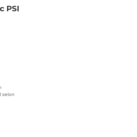
c PSI
n
l selon